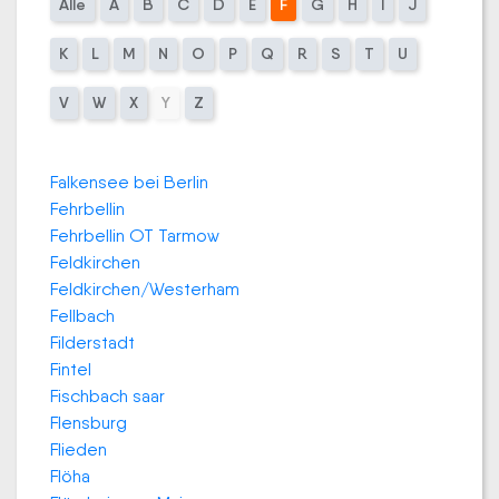
Alle
A
B
C
D
E
F
G
H
I
J
K
L
M
N
O
P
Q
R
S
T
U
V
W
X
Y
Z
Falkensee bei Berlin
Fehrbellin
Fehrbellin OT Tarmow
Feldkirchen
Feldkirchen/Westerham
Fellbach
Filderstadt
Fintel
Fischbach saar
Flensburg
Flieden
Flöha