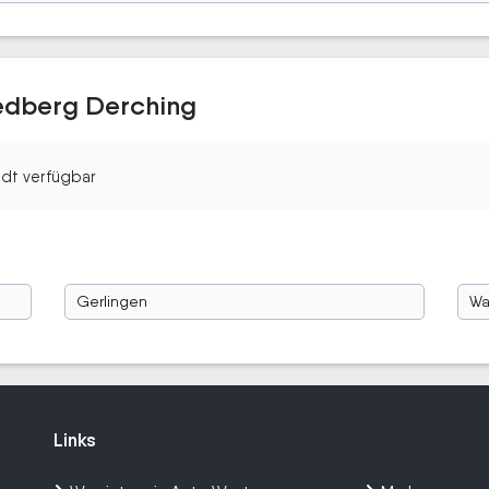
iedberg Derching
tadt verfügbar
Gerlingen
Wa
Links
Links