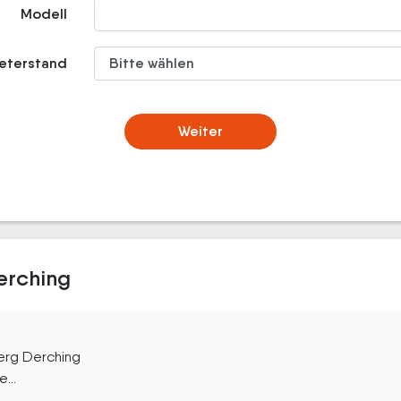
Modell
meterstand
Weiter
erching
berg Derching
...