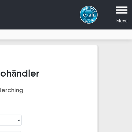
Menü
tohändler
Derching