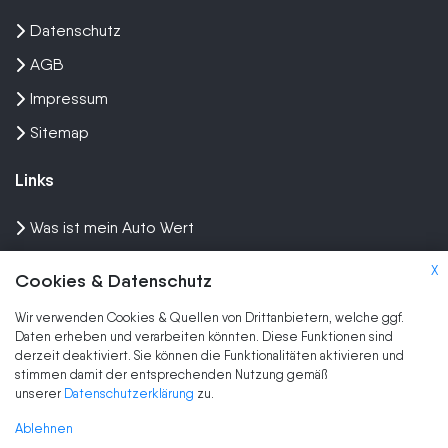
Datenschutz
AGB
Impressum
Sitemap
Links
Was ist mein Auto Wert
Auto mit Motorschaden verkaufen
X
Cookies & Datenschutz
Auto privat verkaufen
Wir verwenden Cookies & Quellen von Drittanbietern, welche ggf.
Wir kaufen dein Auto
Daten erheben und verarbeiten könnten. Diese Funktionen sind
derzeit deaktiviert. Sie können die Funktionalitäten aktivieren und
stimmen damit der entsprechenden Nutzung gemäß
Marken
unserer
Datenschutzerklärung
zu.
Auto Ankauf
Ablehnen