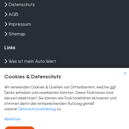
Datenschutz
AGB
Impressum
Sitemap
Links
Was ist mein Auto Wert
Auto mit Motorschaden verkaufen
X
Cookies & Datenschutz
Auto privat verkaufen
Wir verwenden Cookies & Quellen von Drittanbietern, welche ggf.
Wir kaufen dein Auto
Daten erheben und verarbeiten könnten. Diese Funktionen sind
derzeit deaktiviert. Sie können die Funktionalitäten aktivieren und
stimmen damit der entsprechenden Nutzung gemäß
Marken
unserer
Datenschutzerklärung
zu.
Auto Ankauf
Ablehnen
Auto verkaufen