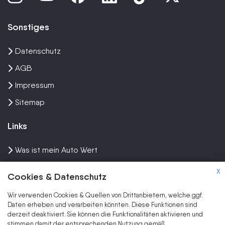
Sonstiges
Datenschutz
AGB
Impressum
Sitemap
Links
Was ist mein Auto Wert
Auto mit Motorschaden verkaufen
X
Cookies & Datenschutz
Auto privat verkaufen
Wir verwenden Cookies & Quellen von Drittanbietern, welche ggf.
Wir kaufen dein Auto
Daten erheben und verarbeiten könnten. Diese Funktionen sind
derzeit deaktiviert. Sie können die Funktionalitäten aktivieren und
stimmen damit der entsprechenden Nutzung gemäß