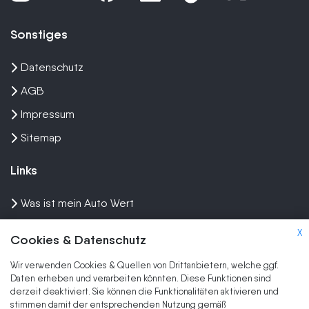
Sonstiges
Datenschutz
AGB
Impressum
Sitemap
Links
Was ist mein Auto Wert
Auto mit Motorschaden verkaufen
X
Cookies & Datenschutz
Auto privat verkaufen
Wir verwenden Cookies & Quellen von Drittanbietern, welche ggf.
Wir kaufen dein Auto
Daten erheben und verarbeiten könnten. Diese Funktionen sind
derzeit deaktiviert. Sie können die Funktionalitäten aktivieren und
stimmen damit der entsprechenden Nutzung gemäß