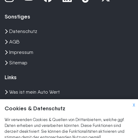
Sonstiges
Datenschutz
AGB
Impressum
Sitemap
Links
Was ist mein Auto Wert
Auto mit Motorschaden verkaufen
X
Cookies & Datenschutz
Auto privat verkaufen
Wir verwenden Cookies & Quellen von Drittanbietern, welche ggf.
Wir kaufen dein Auto
Daten erheben und verarbeiten könnten. Diese Funktionen sind
derzeit deaktiviert. Sie können die Funktionalitäten aktivieren und
stimmen damit der entsprechenden Nutzung gemäß