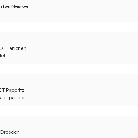
n bei Meissen
 OT Hänichen
l...
OT Pappritz
attpartner...
l-Dresden