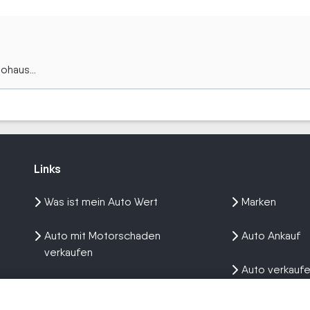
ohaus...
Links
Links
Was ist mein Auto Wert
Marken
Auto mit Motorschaden
Auto Ankauf
verkaufen
Auto verkauf
Auto privat verkaufen