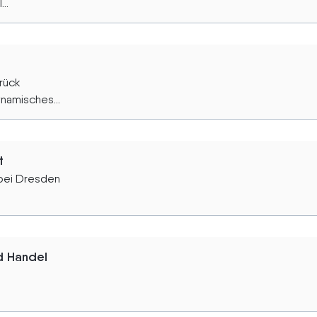
..
rück
namisches...
t
 bei Dresden
d Handel