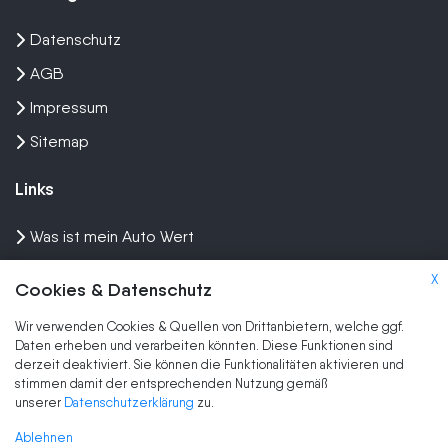
Datenschutz
AGB
Impressum
Sitemap
Links
Was ist mein Auto Wert
Auto mit Motorschaden verkaufen
X
Cookies & Datenschutz
Auto privat verkaufen
Wir verwenden Cookies & Quellen von Drittanbietern, welche ggf.
Wir kaufen dein Auto
Daten erheben und verarbeiten könnten. Diese Funktionen sind
derzeit deaktiviert. Sie können die Funktionalitäten aktivieren und
stimmen damit der entsprechenden Nutzung gemäß
Marken
unserer
Datenschutzerklärung
zu.
Auto Ankauf
Ablehnen