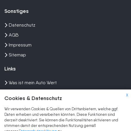
Sonstiges
Datenschutz
AGB
Impressum
Sitemap
Links
Was ist mein Auto Wert
Auto mit Motorschaden verkaufen
X
Cookies & Datenschutz
Auto privat verkaufen
Wir verwenden Cookies & Quellen von Drittanbietern, welche ggf.
Wir kaufen dein Auto
Daten erheben und verarbeiten könnten. Diese Funktionen sind
derzeit deaktiviert. Sie können die Funktionalitäten aktivieren und
stimmen damit der entsprechenden Nutzung gemäß
Marken