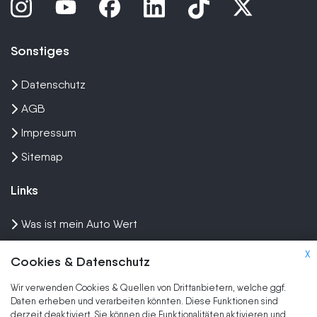
Sonstiges
Datenschutz
AGB
Impressum
Sitemap
Links
Was ist mein Auto Wert
Auto mit Motorschaden verkaufen
X
Cookies & Datenschutz
Auto privat verkaufen
Wir verwenden Cookies & Quellen von Drittanbietern, welche ggf.
Wir kaufen dein Auto
Daten erheben und verarbeiten könnten. Diese Funktionen sind
derzeit deaktiviert. Sie können die Funktionalitäten aktivieren und