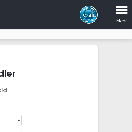
Menü
dler
old