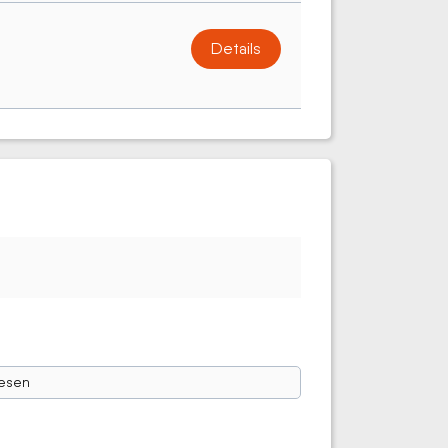
Details
esen