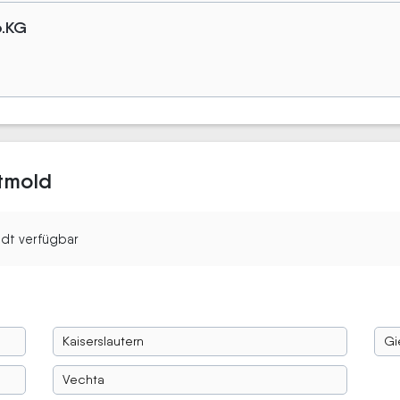
o.KG
d
etmold
tadt verfügbar
Kaiserslautern
Gi
Vechta