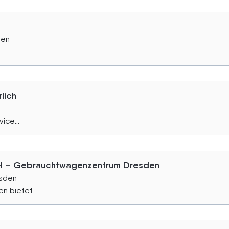
den
lich
ice...
bH – Gebrauchtwagenzentrum Dresden
esden
 bietet...