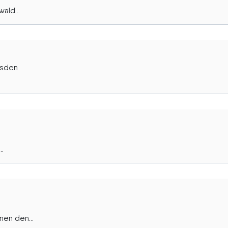
ald...
esden
.
en den...