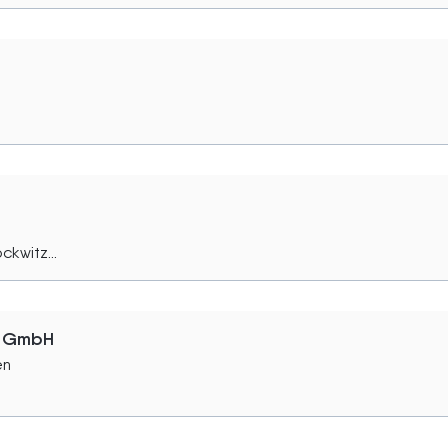
kwitz...
r GmbH
en