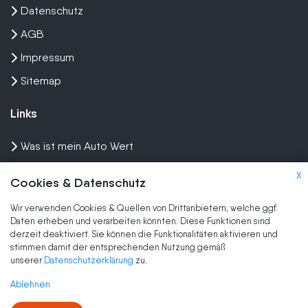
Datenschutz
AGB
Impressum
Sitemap
Links
Was ist mein Auto Wert
Auto mit Motorschaden verkaufen
X
Cookies & Datenschutz
Auto privat verkaufen
Wir verwenden Cookies & Quellen von Drittanbietern, welche ggf.
Wir kaufen dein Auto
Daten erheben und verarbeiten könnten. Diese Funktionen sind
derzeit deaktiviert. Sie können die Funktionalitäten aktivieren und
stimmen damit der entsprechenden Nutzung gemäß
Marken
unserer
Datenschutzerklärung
zu.
Auto Ankauf
Ablehnen
Auto verkaufen