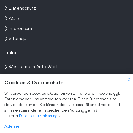
Datenschutz
AGB
Impressum
Sitemap
Links
Was ist mein Auto Wert
Auto mit Motorschaden verkaufen
X
Cookies & Datenschutz
Auto privat verkaufen
Wir verwenden Cookies & Quellen von Drittanbietern, welche ggf.
Wir kaufen dein Auto
Daten erheben und verarbeiten könnten. Diese Funktionen sind
derzeit deaktiviert. Sie können die Funktionalitäten aktivieren und
stimmen damit der entsprechenden Nutzung gemäß
Marken
unserer
Datenschutzerklärung
zu.
Auto Ankauf
Ablehnen