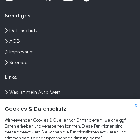
Sonstiges
Datenschutz
AGB
Impressum
Sitemap
Links
Was ist mein Auto Wert
Auto mit Motorschaden verkaufen
X
Cookies & Datenschutz
Auto privat verkaufen
Wir verwenden Cookies & Quellen von Drittanbietern, welche ggf.
Wir kaufen dein Auto
Daten erheben und verarbeiten könnten. Diese Funktionen sind
derzeit deaktiviert. Sie können die Funktionalitäten aktivieren und
stimmen damit der entsprechenden Nutzung gemäß