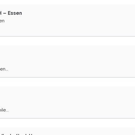
H – Essen
en
en...
le...