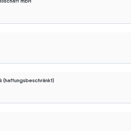
llschaft mbH
n
G (haftungsbeschränkt)