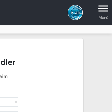
Menü
dler
eim