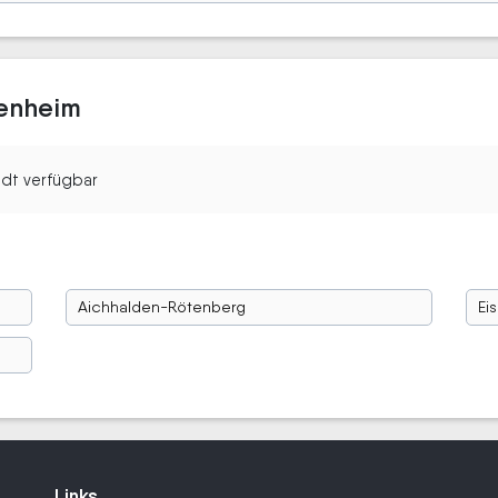
tenheim
tadt verfügbar
Aichhalden-Rötenberg
Ei
Links
Links