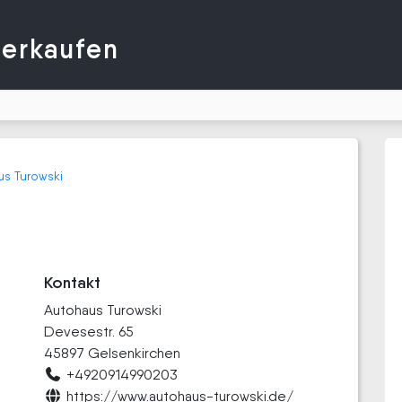
verkaufen
s Turowski
Kontakt
Autohaus Turowski
Devesestr. 65
45897 Gelsenkirchen
+4920914990203
https://www.autohaus-turowski.de/