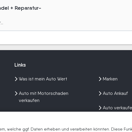
del + Reparatur-
..
Links
Links
Was ist mein Auto Wert
Marken
Auto mit Motorschaden
Auto Ankauf
verkaufen
Auto verkauf
Auto privat verkaufen
Wir kaufen dein Auto
n, welche ggf. Daten erheben und verarbeiten könnten. Diese Funkti