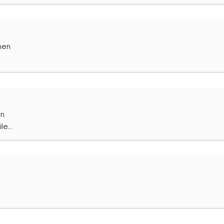
hen
en
e...