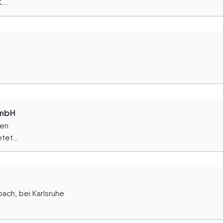
...
GmbH
den
et...
ach, bei Karlsruhe