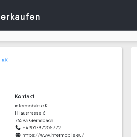
verkaufen
 e.K.
Kontakt
intermobile e.K.
Hillaustrasse 6
76593 Gernsbach
+4901787205772
https://www.intermobile.eu/