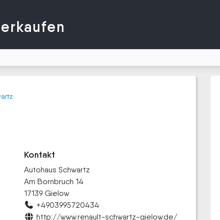
verkaufen
artz
Kontakt
Autohaus Schwartz
Am Bornbruch 14
17139 Gielow
+4903995720434
http://www.renault-schwartz-gielow.de/