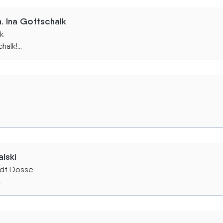
h. Ina Gottschalk
ck
alk!...
lski
adt Dosse
.