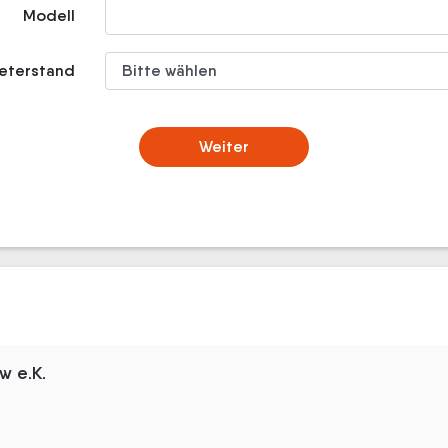
Modell
meterstand
Weiter
w e.K.