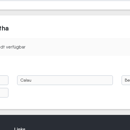
tha
tadt verfügbar
Calau
Be
Links
Links