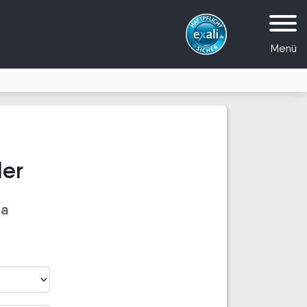
Menü
ler
ha