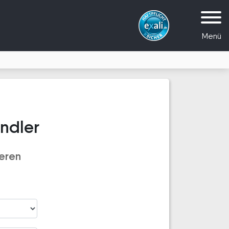
Menü
ndler
eren