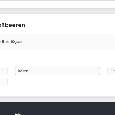
roßbeeren
tadt verfügbar
Reken
Gr
Links
Links