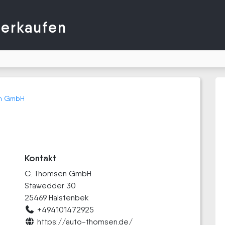
verkaufen
en GmbH
Kontakt
C. Thomsen GmbH
Stawedder 30
25469 Halstenbek
+494101472925
https://auto-thomsen.de/