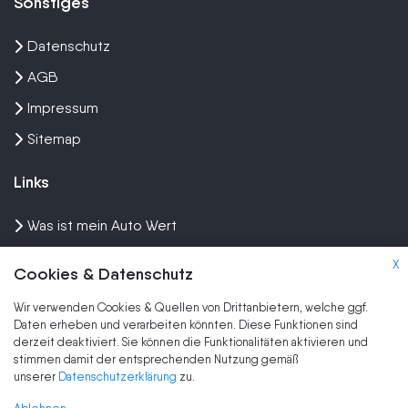
Sonstiges
Datenschutz
AGB
Impressum
Sitemap
Links
Was ist mein Auto Wert
Auto mit Motorschaden verkaufen
X
Cookies & Datenschutz
Auto privat verkaufen
Wir verwenden Cookies & Quellen von Drittanbietern, welche ggf.
Wir kaufen dein Auto
Daten erheben und verarbeiten könnten. Diese Funktionen sind
derzeit deaktiviert. Sie können die Funktionalitäten aktivieren und
stimmen damit der entsprechenden Nutzung gemäß
Marken
unserer
Datenschutzerklärung
zu.
Auto Ankauf