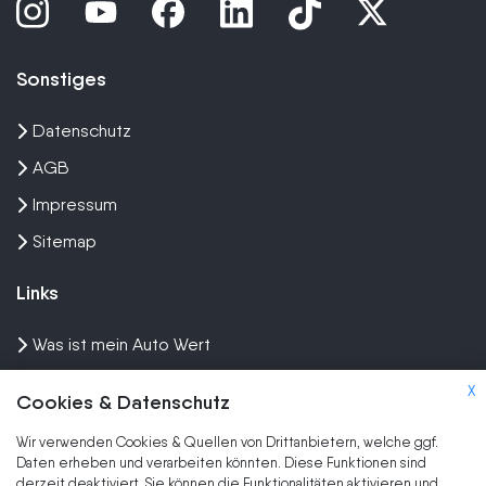
Sonstiges
Datenschutz
AGB
Impressum
Sitemap
Links
Was ist mein Auto Wert
Auto mit Motorschaden verkaufen
X
Cookies & Datenschutz
Auto privat verkaufen
Wir verwenden Cookies & Quellen von Drittanbietern, welche ggf.
Wir kaufen dein Auto
Daten erheben und verarbeiten könnten. Diese Funktionen sind
derzeit deaktiviert. Sie können die Funktionalitäten aktivieren und