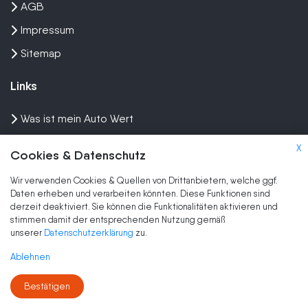
AGB
Impressum
Sitemap
Links
Was ist mein Auto Wert
Auto mit Motorschaden verkaufen
X
Cookies & Datenschutz
Auto privat verkaufen
Wir verwenden Cookies & Quellen von Drittanbietern, welche ggf.
Wir kaufen dein Auto
Daten erheben und verarbeiten könnten. Diese Funktionen sind
derzeit deaktiviert. Sie können die Funktionalitäten aktivieren und
stimmen damit der entsprechenden Nutzung gemäß
Marken
unserer
Datenschutzerklärung
zu.
Auto Ankauf
Ablehnen
Auto verkaufen
Bestätigen