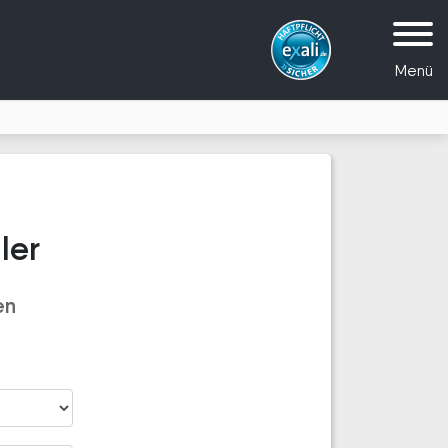
Menü
ler
en