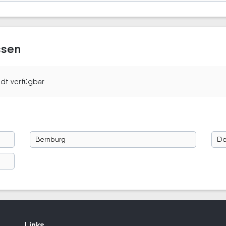
ssen
tadt verfügbar
Bernburg
De
Links
Links