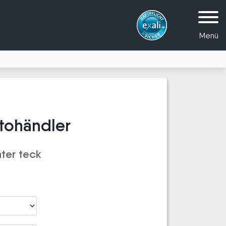
Menü
utohändler
ter teck