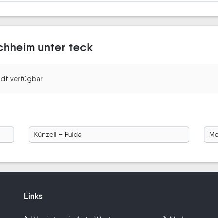
rchheim unter teck
tadt verfügbar
Künzell – Fulda
Me
Links
Links