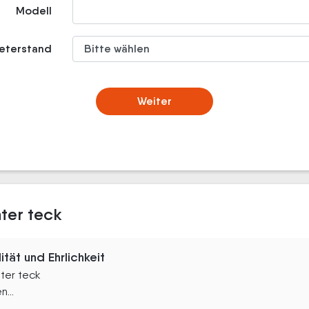
Modell
meterstand
Weiter
nter teck
ität und Ehrlichkeit
nter teck
...