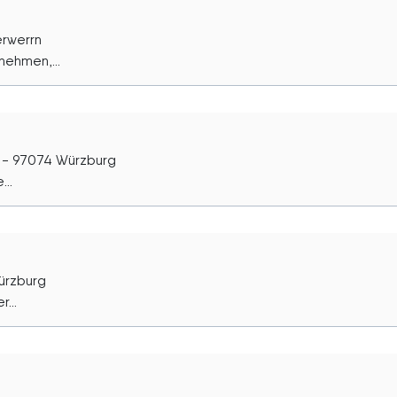
erwerrn
nehmen,...
) - 97074 Würzburg
..
ürzburg
...