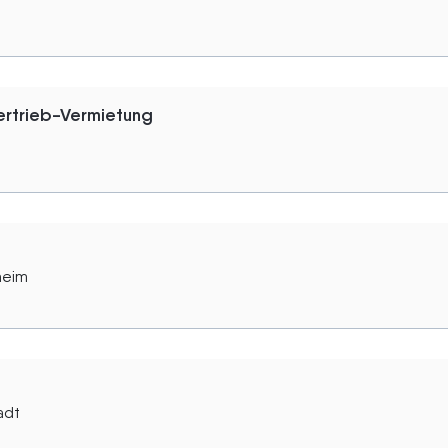
rtrieb-Vermietung
heim
adt