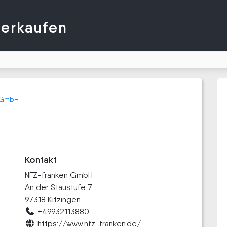
verkaufen
 GmbH
Kontakt
NFZ-franken GmbH
An der Staustufe 7
97318 Kitzingen
+49932113880
https://www.nfz-franken.de/