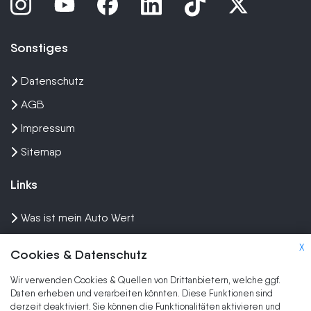
Sonstiges
Datenschutz
AGB
Impressum
Sitemap
Links
Was ist mein Auto Wert
Auto mit Motorschaden verkaufen
X
Cookies & Datenschutz
Auto privat verkaufen
Wir verwenden Cookies & Quellen von Drittanbietern, welche ggf.
Wir kaufen dein Auto
Daten erheben und verarbeiten könnten. Diese Funktionen sind
derzeit deaktiviert. Sie können die Funktionalitäten aktivieren und