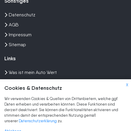
Sonstiges
Datenschutz
AGB
Impressum
Sitemap
Links
Was ist mein Auto Wert
Auto mit Motorschaden verkaufen
X
Cookies & Datenschutz
Auto privat verkaufen
Wir verwenden Cookies & Quellen von Drittanbietern, welche ggf.
Wir kaufen dein Auto
Daten erheben und verarbeiten könnten. Diese Funktionen sind
derzeit deaktiviert. Sie können die Funktionalitäten aktivieren und
stimmen damit der entsprechenden Nutzung gemäß
Marken
unserer
Datenschutzerklärung
zu.
Auto Ankauf