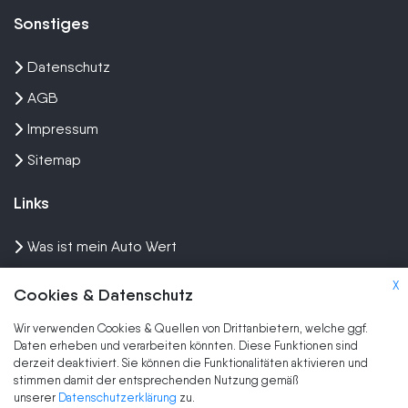
Sonstiges
Datenschutz
AGB
Impressum
Sitemap
Links
Was ist mein Auto Wert
Auto mit Motorschaden verkaufen
X
Cookies & Datenschutz
Auto privat verkaufen
Wir verwenden Cookies & Quellen von Drittanbietern, welche ggf.
Wir kaufen dein Auto
Daten erheben und verarbeiten könnten. Diese Funktionen sind
derzeit deaktiviert. Sie können die Funktionalitäten aktivieren und
stimmen damit der entsprechenden Nutzung gemäß
Marken
unserer
Datenschutzerklärung
zu.