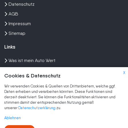
Datenschutz
AGB
Impressum
Sitemap
Links
Was ist mein Auto Wert
Auto mit Motorschaden verkaufen
X
Cookies & Datenschutz
Auto privat verkaufen
Wir verwenden Cookies & Quellen von Drittanbietern, welche ggf.
Wir kaufen dein Auto
Daten erheben und verarbeiten könnten. Diese Funktionen sind
derzeit deaktiviert. Sie können die Funktionalitäten aktivieren und
stimmen damit der entsprechenden Nutzung gemäß
Marken
unserer
Datenschutzerklärung
zu.
Auto Ankauf
Ablehnen
Auto verkaufen