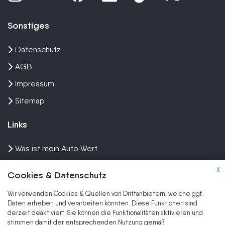
Sonstiges
Datenschutz
AGB
Impressum
Sitemap
Links
Was ist mein Auto Wert
Auto mit Motorschaden verkaufen
X
Cookies & Datenschutz
Auto privat verkaufen
Wir verwenden Cookies & Quellen von Drittanbietern, welche ggf.
Wir kaufen dein Auto
Daten erheben und verarbeiten könnten. Diese Funktionen sind
derzeit deaktiviert. Sie können die Funktionalitäten aktivieren und
stimmen damit der entsprechenden Nutzung gemäß