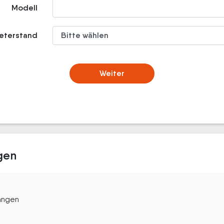
Modell
meterstand
Weiter
gen
angen