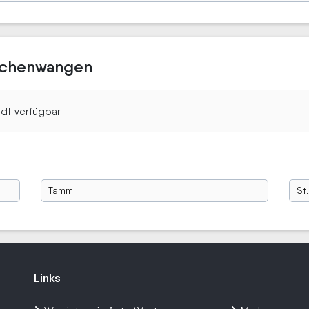
Mochenwangen
tadt verfügbar
Tamm
St
Links
Links