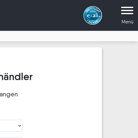
Menü
händler
wangen