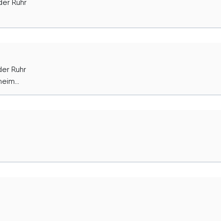
der Ruhr
der Ruhr
eim...