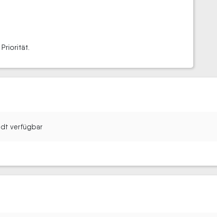
riorität.
tadt verfügbar