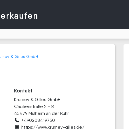
verkaufen
umey & Gilles GmbH
Kontakt
Krumey & Gilles GmbH
Cäcilienstraße 2 - 8
45479 Mülheim an der Ruhr
+490208419750
https://www.krumey-gilles.de/