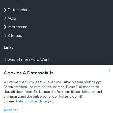
Datenschutz
AGB
Impressum
Sitemap
Links
Was ist mein Auto Wert
Auto mit Motorschaden verkaufen
X
Cookies & Datenschutz
Auto privat verkaufen
Wir verwenden Cookies & Quellen von Drittanbietern, welche ggf.
Wir kaufen dein Auto
Daten erheben und verarbeiten könnten. Diese Funktionen sind
derzeit deaktiviert. Sie können die Funktionalitäten aktivieren und
stimmen damit der entsprechenden Nutzung gemäß
Marken
unserer
Datenschutzerklärung
zu.
Auto Ankauf
Ablehnen