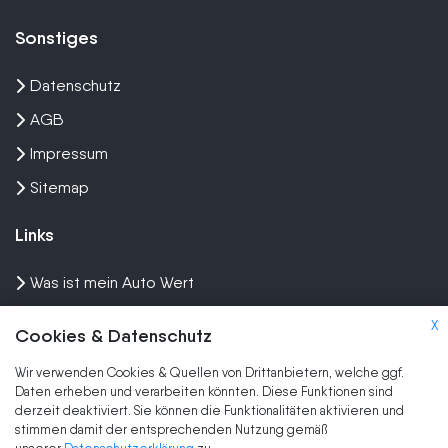
Sonstiges
Datenschutz
AGB
Impressum
Sitemap
Links
Was ist mein Auto Wert
Auto mit Motorschaden verkaufen
X
Cookies & Datenschutz
Auto privat verkaufen
Wir verwenden Cookies & Quellen von Drittanbietern, welche ggf.
Wir kaufen dein Auto
Daten erheben und verarbeiten könnten. Diese Funktionen sind
derzeit deaktiviert. Sie können die Funktionalitäten aktivieren und
stimmen damit der entsprechenden Nutzung gemäß
Marken