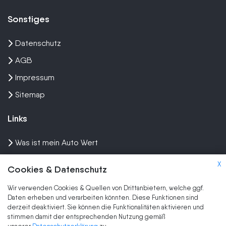
Sonstiges
Datenschutz
AGB
Impressum
Sitemap
Links
Was ist mein Auto Wert
Auto mit Motorschaden verkaufen
X
Cookies & Datenschutz
Auto privat verkaufen
Wir verwenden Cookies & Quellen von Drittanbietern, welche ggf.
Wir kaufen dein Auto
Daten erheben und verarbeiten könnten. Diese Funktionen sind
derzeit deaktiviert. Sie können die Funktionalitäten aktivieren und
stimmen damit der entsprechenden Nutzung gemäß
Marken