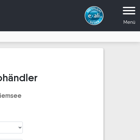
Menü
ohändler
hiemsee