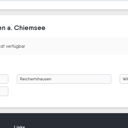
ien a. Chiemsee
tadt verfügbar
Reichertshausen
Wi
Links
Links