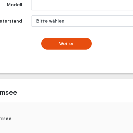
Modell
meterstand
Weiter
iemsee
iemsee