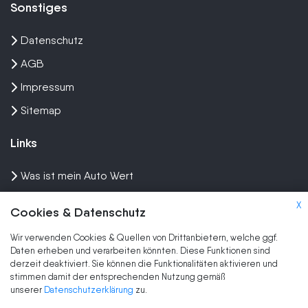
Sonstiges
Datenschutz
AGB
Impressum
Sitemap
Links
Was ist mein Auto Wert
Auto mit Motorschaden verkaufen
X
Cookies & Datenschutz
Auto privat verkaufen
Wir verwenden Cookies & Quellen von Drittanbietern, welche ggf.
Wir kaufen dein Auto
Daten erheben und verarbeiten könnten. Diese Funktionen sind
derzeit deaktiviert. Sie können die Funktionalitäten aktivieren und
stimmen damit der entsprechenden Nutzung gemäß
Marken
unserer
Datenschutzerklärung
zu.
Auto Ankauf