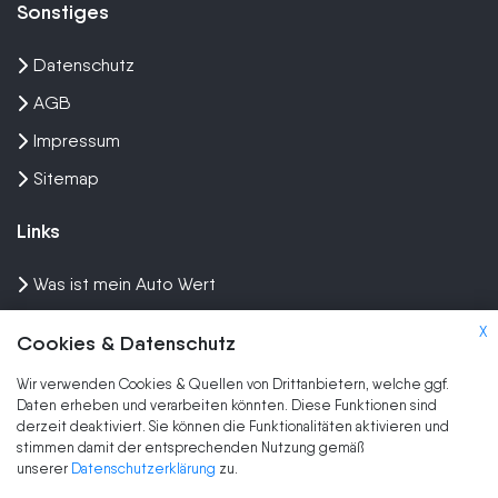
Sonstiges
Datenschutz
AGB
Impressum
Sitemap
Links
Was ist mein Auto Wert
Auto mit Motorschaden verkaufen
X
Cookies & Datenschutz
Auto privat verkaufen
Wir verwenden Cookies & Quellen von Drittanbietern, welche ggf.
Wir kaufen dein Auto
Daten erheben und verarbeiten könnten. Diese Funktionen sind
derzeit deaktiviert. Sie können die Funktionalitäten aktivieren und
stimmen damit der entsprechenden Nutzung gemäß
Marken
unserer
Datenschutzerklärung
zu.
Auto Ankauf