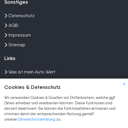
Sonstiges
Datenschutz
AGB
Impressum
Sitemap
Links
Was ist mein Auto Wert
Auto mit Motorschaden verkaufen
X
Cookies & Datenschutz
Auto privat verkaufen
Wir verwenden Cookies & Quellen von Drittanbietern, welche ggf.
Wir kaufen dein Auto
Daten erheben und verarbeiten könnten. Diese Funktionen sind
derzeit deaktiviert. Sie können die Funktionalitäten aktivieren und
stimmen damit der entsprechenden Nutzung gemäß
Marken
unserer
Datenschutzerklärung
zu.
Auto Ankauf