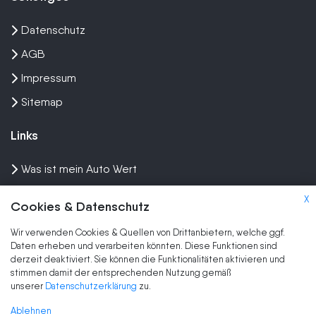
Datenschutz
AGB
Impressum
Sitemap
Links
Was ist mein Auto Wert
Auto mit Motorschaden verkaufen
X
Cookies & Datenschutz
Auto privat verkaufen
Wir verwenden Cookies & Quellen von Drittanbietern, welche ggf.
Wir kaufen dein Auto
Daten erheben und verarbeiten könnten. Diese Funktionen sind
derzeit deaktiviert. Sie können die Funktionalitäten aktivieren und
stimmen damit der entsprechenden Nutzung gemäß
Marken
unserer
Datenschutzerklärung
zu.
Auto Ankauf
Ablehnen