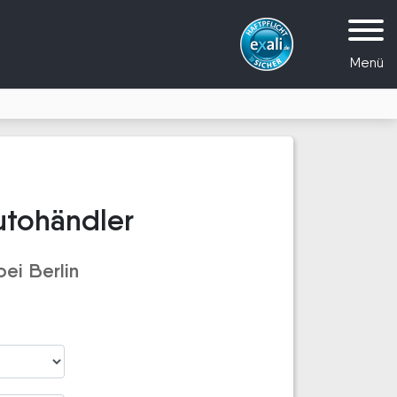
Menü
utohändler
ei Berlin