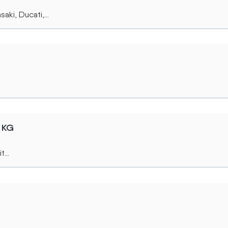
ki, Ducati,...
 KG
...