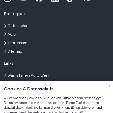
Sonstiges
Datenschutz
AGB
Impressum
Sitemap
Links
Was ist mein Auto Wert
Auto mit Motorschaden verkaufen
X
Cookies & Datenschutz
Auto privat verkaufen
Wir verwenden Cookies & Quellen von Drittanbietern, welche ggf.
Wir kaufen dein Auto
Daten erheben und verarbeiten könnten. Diese Funktionen sind
derzeit deaktiviert. Sie können die Funktionalitäten aktivieren und
stimmen damit der entsprechenden Nutzung gemäß