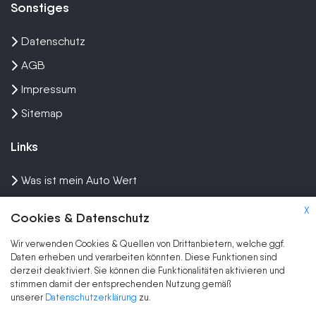
Sonstiges
Datenschutz
AGB
Impressum
Sitemap
Links
Was ist mein Auto Wert
Auto mit Motorschaden verkaufen
X
Cookies & Datenschutz
Auto privat verkaufen
Wir verwenden Cookies & Quellen von Drittanbietern, welche ggf.
Wir kaufen dein Auto
Daten erheben und verarbeiten könnten. Diese Funktionen sind
derzeit deaktiviert. Sie können die Funktionalitäten aktivieren und
stimmen damit der entsprechenden Nutzung gemäß
Marken
unserer
Datenschutzerklärung
zu.
Auto Ankauf