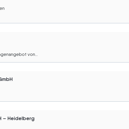
gen
genangebot von...
 GmbH
H – Heidelberg